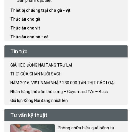
Sản phẩm đặc biệt
Thiết bị chuồng trại cho gà - vịt
Thức ăn cho gà
Thức ăn cho vịt
Thức ăn cho bò - cá
Tin tức
GIÁ HEO ĐỒNG NAI TĂNG TRỞ LẠI
THỜI CỦA CHĂN NUÔI SẠCH
NĂM 2016: VIỆT NAM NHẬP 230.000 TẤN THỊT CÁC LOẠI
Nhãn hàng thức ăn thú cưng – Guyomarch’Vn – Boss
Giá lợn Đồng Nai đang nhích lên.
Tư vấn kỹ thuật
Phòng chữa hiệu quả bệnh tụ