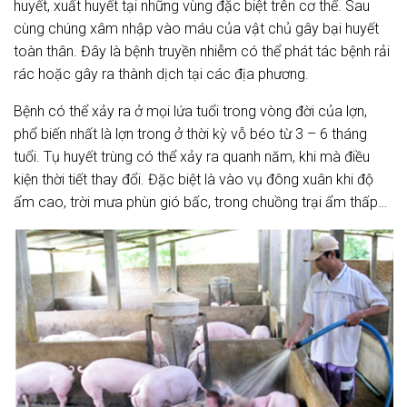
huyết, xuất huyết tại những vùng đặc biệt trên cơ thể. Sau
cùng chúng xâm nhập vào máu của vật chủ gây bại huyết
toàn thân. Đây là bệnh truyền nhiễm có thể phát tác bệnh rải
rác hoặc gây ra thành dịch tại các địa phương.
Bệnh có thể xảy ra ở mọi lứa tuổi trong vòng đời của lợn,
phổ biến nhất là lợn trong ở thời kỳ vỗ béo từ 3 – 6 tháng
tuổi. Tụ huyết trùng có thể xảy ra quanh năm, khi mà điều
kiện thời tiết thay đổi. Đặc biệt là vào vụ đông xuân khi độ
ẩm cao, trời mưa phùn gió bấc, trong chuồng trại ẩm thấp…