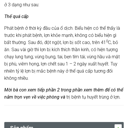
ở 3 dạng như sau:
Thể quá cấp
Phát bệnh ở thời kỳ đầu của ổ dịch. Biểu hiện có thể thấy là
trước khi phát bệnh, lợn khỏe mạnh, không có biểu hiện gì
0
bất thường. Sau đó, đột ngột, lợn bị sốt cao, trên 41
C, bỏ
ăn. Sau vài giờ thì lợn bị kích thích thần kinh, có hiện tượng
chạy lung tung; vùng bụng, tai, bẹn tím tái; vùng hầu và mặt
bị phù, viêm họng, lợn chết sau 1 – 2 ngày xuất huyết. Tuy
nhiên tỷ lệ lợn bị mắc bệnh này ở thể quá cấp tương đối
không nhiều.
Mời bà con xem tiếp phần 2 trong phần xem thêm để có thể
nắm trọn vẹn về việc phòng và
trị bệnh tụ huyết trùng ở lợn
.
Sản phẩm