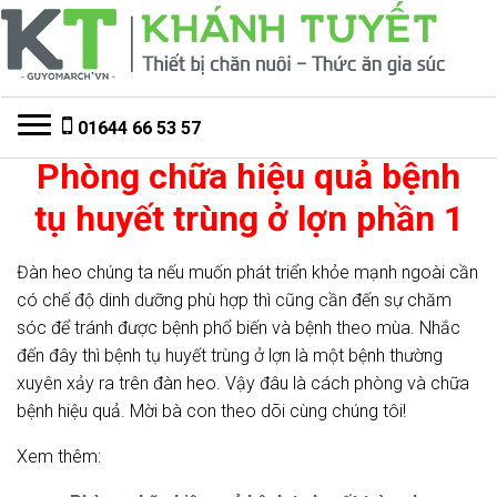
Đi
Chuyển
đến
đến
Điều
nội
hướng
dung
Toggle navigation
01644 66 53 57
Phòng chữa hiệu quả bệnh
tụ huyết trùng ở lợn phần 1
Đàn heo chúng ta nếu muốn phát triển khỏe mạnh ngoài cần
có chế độ dinh dưỡng phù hợp thì cũng cần đến sự chăm
sóc để tránh được bệnh phổ biến và bệnh theo mùa. Nhắc
đến đây thì bệnh tụ huyết trùng ở lợn là một bệnh thường
xuyên xảy ra trên đàn heo. Vậy đâu là cách phòng và chữa
bệnh hiệu quả. Mời bà con theo dõi cùng chúng tôi!
Xem thêm: