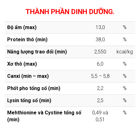
THÀNH PHẦN DINH DƯỠNG.
Độ ẩm (max)
13,0
%
Protein thô (min)
38,0
%
Năng lượng trao đổi (min)
2,550
kcal/kg
Xơ thô (max)
6,0
%
Canxi (min – max)
5,5 – 5,8
%
Phốt pho tổng số (min)
2,2
%
Lysin tổng số (min)
2,5
%
Mehthionine và Cystine tổng số
0,49 và
%
(min)
0,51