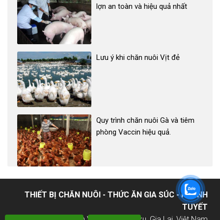
lợn an toàn và hiệu quả nhất
Lưu ý khi chăn nuôi Vịt đẻ
Quy trình chăn nuôi Gà và tiêm
phòng Vaccin hiệu quả.
THIẾT BỊ CHĂN NUÔI - THỨC ĂN GIA SÚC - KHÁNH
TUYẾT
71 - 73 Nguyễn Văn Cừ, TP Pleiku, Gia Lai, Việt Nam