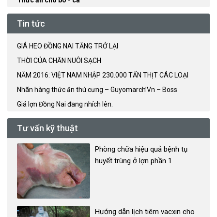
Tin tức
GIÁ HEO ĐỒNG NAI TĂNG TRỞ LẠI
THỜI CỦA CHĂN NUÔI SẠCH
NĂM 2016: VIỆT NAM NHẬP 230.000 TẤN THỊT CÁC LOẠI
Nhãn hàng thức ăn thú cưng – Guyomarch’Vn – Boss
Giá lợn Đồng Nai đang nhích lên.
Tư vấn kỹ thuật
Phòng chữa hiệu quả bệnh tụ
huyết trùng ở lợn phần 1
Hướng dẫn lịch tiêm vacxin cho