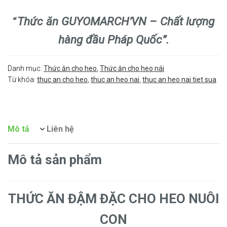
“
Thức ăn GUYOMARCH’VN – Chất lượng
hàng đầu Pháp Quốc”.
Danh mục:
Thức ăn cho heo
,
Thức ăn cho heo nái
Từ khóa:
thuc an cho heo
,
thuc an heo nai
,
thuc an heo nai tiet sua
Mô tả
Liên hệ
Mô tả sản phẩm
THỨC ĂN ĐẬM ĐẶC CHO HEO NUÔI
CON