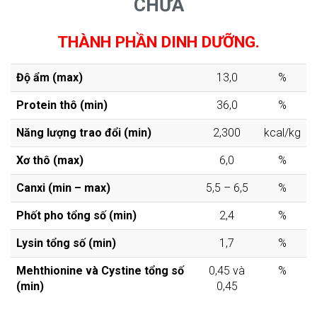
CHỬA
THÀNH PHẦN DINH DƯỠNG.
Độ ẩm (max)
13,0
%
Protein thô (min)
36,0
%
Năng lượng trao đổi (min)
2,300
kcal/kg
Xơ thô (max)
6,0
%
Canxi (min – max)
5,5 – 6,5
%
Phốt pho tổng số (min)
2,4
%
Lysin tổng số (min)
1,7
%
Mehthionine và Cystine tổng số
0,45 và
%
(min)
0,45