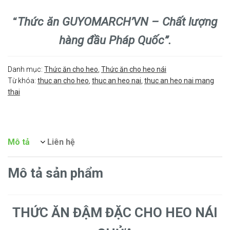
“
Thức ăn GUYOMARCH’VN – Chất lượng
hàng đầu Pháp Quốc”.
Danh mục:
Thức ăn cho heo
,
Thức ăn cho heo nái
Từ khóa:
thuc an cho heo
,
thuc an heo nai
,
thuc an heo nai mang
thai
Mô tả
Liên hệ
Mô tả sản phẩm
THỨC ĂN ĐẬM ĐẶC CHO HEO NÁI