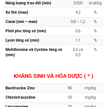
Năng lượng trao đổi (min)
3,000
kcal/kg
Xơ thô (max)
4,5
%
Canxi (min – max)
0,8 – 1,2
%
Phốt pho tổng số (min)
0,6
%
Lysin tổng số (min)
1,1
%
Mehthionine và Cystine tổng số
0,3 và
%
(min)
0,3
KHÁNG SINH VÀ HÓA DƯỢC ( * )
Bacitracine Zinc
80
mg/kg
Chlotetracycline
50
mg/kg
Lincomycine
20
mg/kg