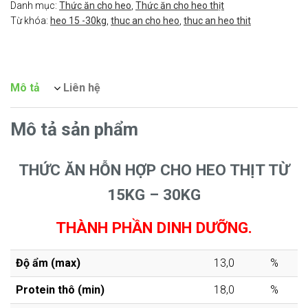
Danh mục:
Thức ăn cho heo
,
Thức ăn cho heo thịt
Từ khóa:
heo 15 -30kg
,
thuc an cho heo
,
thuc an heo thit
Mô tả
Liên hệ
Mô tả sản phẩm
THỨC ĂN HỖN HỢP CHO HEO THỊT TỪ
15KG – 30KG
THÀNH PHẦN DINH DƯỠNG.
Độ ẩm (max)
13,0
%
Protein thô (min)
18,0
%