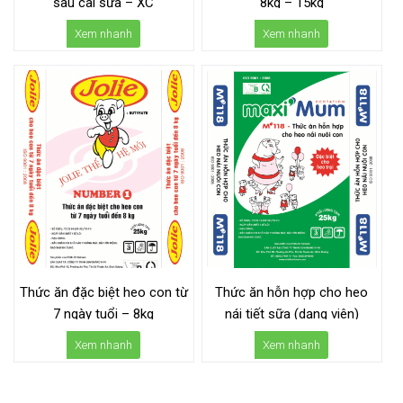
sau cai sữa – XC
8kg – 15kg
Xem nhanh
Xem nhanh
Thức ăn đặc biệt heo con từ
Thức ăn hỗn hợp cho heo
7 ngày tuổi – 8kg
nái tiết sữa (dạng viên)
Xem nhanh
Xem nhanh