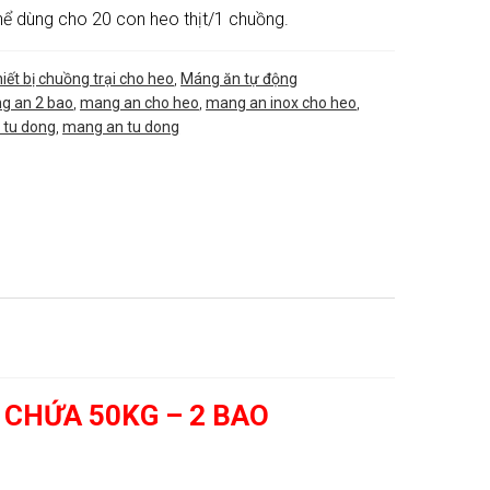
hể dùng cho 20 con heo thịt/1 chuồng.
iết bị chuồng trại cho heo
,
Máng ăn tự động
g an 2 bao
,
mang an cho heo
,
mang an inox cho heo
,
 tu dong
,
mang an tu dong
 CHỨA 50KG – 2 BAO