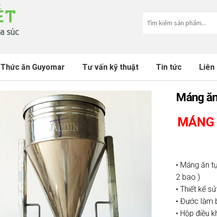
Thức ăn Guyomar
Tư vấn kỹ thuật
Tin tức
Liên
Máng ăn
MÁNG 
• Máng ăn tự
2 bao )
• Thiết kế s
• Đước làm 
• Hộp điều k