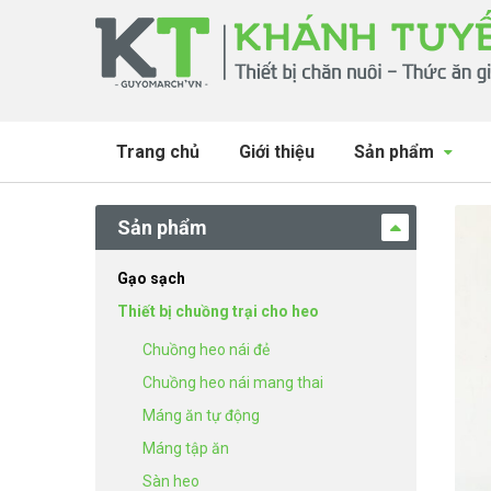
Đi
Chuyển
đến
đến
Điều
nội
hướng
dung
Trang chủ
Giới thiệu
Sản phẩm
Sản phẩm
Gạo sạch
Thiết bị chuồng trại cho heo
Chuồng heo nái đẻ
Chuồng heo nái mang thai
Máng ăn tự động
Máng tập ăn
Sàn heo