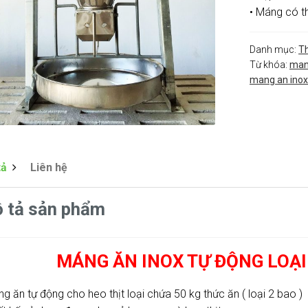
• Máng có t
Danh mục:
Th
Từ khóa:
man
mang an inox
tả
Liên hệ
 tả sản phẩm
MÁNG ĂN INOX TỰ ĐỘNG LOẠI
ng ăn tự động cho heo thịt loại chứa 50 kg thức ăn ( loại 2 bao )