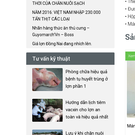
• Th
THỜI CỦA CHĂN NUÔI SẠCH
• Đư
NĂM 2016: VIỆT NAM NHẬP 230.000
• Hộ
TẤN THỊT CÁC LOẠI
• Má
Nhãn hàng thức ăn thú cưng –
Guyomarch’Vn – Boss
Sả
Giá lợn Đồng Nai đang nhích lên.
Xem
Tư vấn kỹ thuật
Phòng chữa hiệu quả
bệnh tụ huyết trùng ở
lợn phần 1
Hướng dẫn lịch tiêm
vacxin cho lợn an
toàn và hiệu quả nhất
Mán
Lưu ý khi chăn nuôi