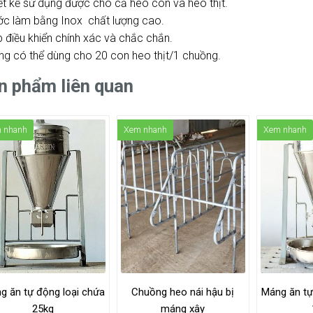
iết kế sử dụng được cho cả heo con và heo thịt.
ớc làm bằng Inox chất lượng cao.
p điều khiển chính xác và chắc chắn.
ng có thể dùng cho 20 con heo thịt/1 chuồng.
n phẩm liên quan
 nhanh
Xem nhanh
Xem nhanh
g ăn tự động loại chứa
Chuồng heo nái hậu bị
Máng ăn tự
25kg
máng xây