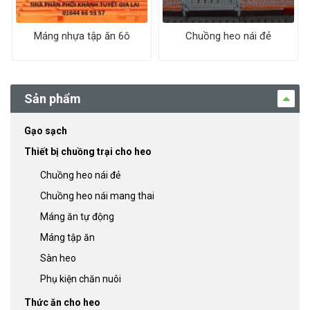
s
d
p
u
Máng nhựa tập ăn 6ô
Chuồng heo nái đẻ
r
c
o
t
d
u
Sản phẩm
c
t
Gạo sạch
Thiết bị chuồng trại cho heo
Chuồng heo nái đẻ
Chuồng heo nái mang thai
Máng ăn tự động
Máng tập ăn
Sàn heo
Phụ kiện chăn nuôi
Thức ăn cho heo