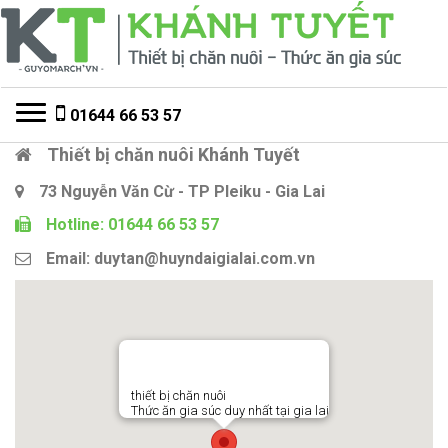
Đi
Chuyển
đến
đến
Điều
nội
hướng
dung
Toggle navigation
01644 66 53 57
Thiết bị chăn nuôi Khánh Tuyết
73 Nguyễn Văn Cừ - TP Pleiku - Gia Lai
Hotline: 01644 66 53 57
Email: duytan@huyndaigialai.com.vn
thiết bị chăn nuôi
Thức ăn gia súc duy nhất tại gia lai