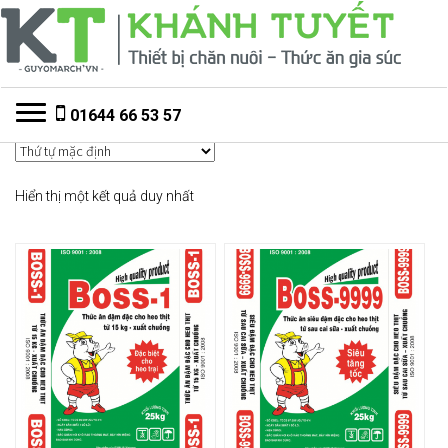
Đi
Chuyển
đến
đến
Điều
nội
hướng
dung
Toggle navigation
01644 66 53 57
Hiển thị một kết quả duy nhất