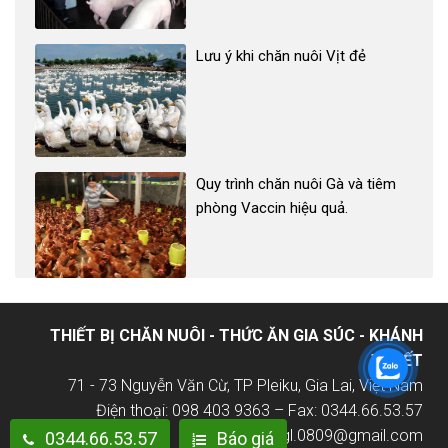
Lưu ý khi chăn nuôi Vịt đẻ
Quy trình chăn nuôi Gà và tiêm
phòng Vaccin hiệu quả.
THIẾT BỊ CHĂN NUÔI - THỨC ĂN GIA SÚC - KHÁNH
TUYẾT
71 - 73 Nguyễn Văn Cừ, TP Pleiku, Gia Lai, Việt Nam
Điện thoại: 098 403 9363 – Fax: 0344.66.53.57
Email: duytangl.0809@gmail.com
0344.66.53.57
Báo giá