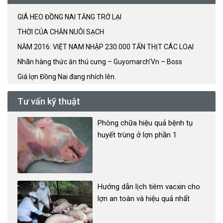
GIÁ HEO ĐỒNG NAI TĂNG TRỞ LẠI
THỜI CỦA CHĂN NUÔI SẠCH
NĂM 2016: VIỆT NAM NHẬP 230.000 TẤN THỊT CÁC LOẠI
Nhãn hàng thức ăn thú cưng – Guyomarch’Vn – Boss
Giá lợn Đồng Nai đang nhích lên.
Tư vấn kỹ thuật
Phòng chữa hiệu quả bệnh tụ
huyết trùng ở lợn phần 1
Hướng dẫn lịch tiêm vacxin cho
lợn an toàn và hiệu quả nhất