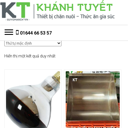
Đi
Chuyển
đến
đến
Điều
nội
hướng
dung
Toggle navigation
01644 66 53 57
Hiển thị một kết quả duy nhất